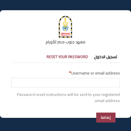
تجاوز
إلى
المحتوى
الرئيسي
معهد جنوب مصر للأورام
التبويبات
تسجيل الدخول
RESET YOUR PASSWORD
الأساسية
Username or email address
Password reset instructions will be sent to your registered
email address.