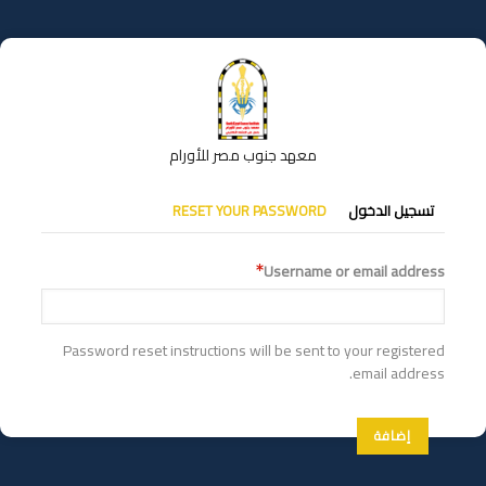
تجاوز
إلى
المحتوى
الرئيسي
معهد جنوب مصر للأورام
التبويبات
تسجيل الدخول
RESET YOUR PASSWORD
الأساسية
Username or email address
Password reset instructions will be sent to your registered
email address.