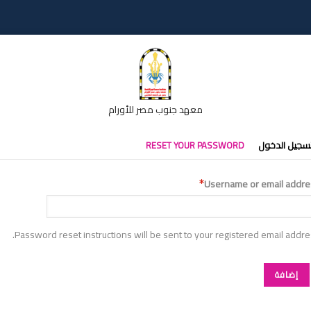
معهد جنوب مصر للأورام
تبويبات
سجيل الدخول
RESET YOUR PASSWORD
أساسية
Username or email addre
Password reset instructions will be sent to your registered email addre