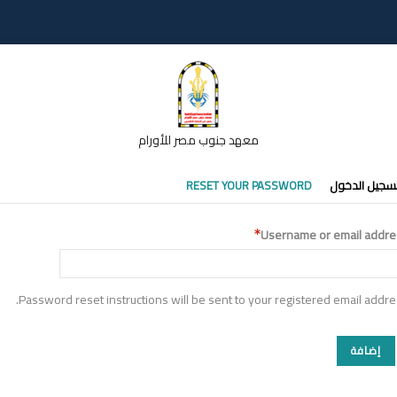
معهد جنوب مصر للأورام
تبويبات
سجيل الدخول
RESET YOUR PASSWORD
أساسية
Username or email addre
Password reset instructions will be sent to your registered email addre