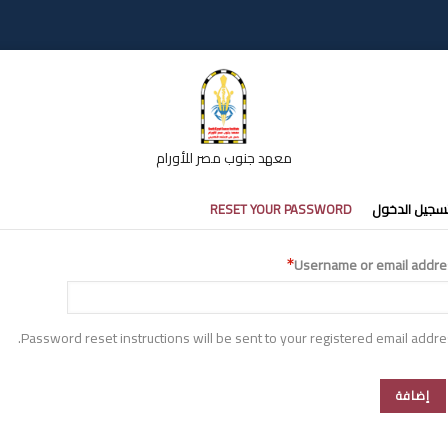
معهد جنوب مصر للأورام
تبويبات
سجيل الدخول
RESET YOUR PASSWORD
أساسية
Username or email addre
Password reset instructions will be sent to your registered email addre