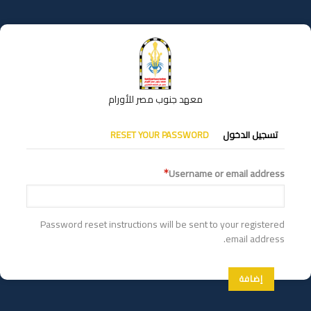
تجاوز
إلى
المحتوى
الرئيسي
معهد جنوب مصر للأورام
التبويبات
تسجيل الدخول
RESET YOUR PASSWORD
الأساسية
Username or email address
Password reset instructions will be sent to your registered
email address.