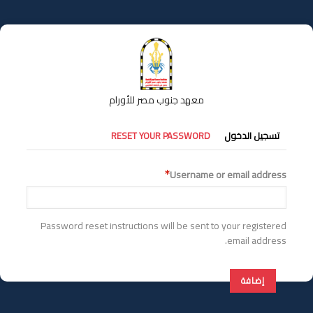
تجاوز
إلى
المحتوى
الرئيسي
معهد جنوب مصر للأورام
التبويبات
تسجيل الدخول
RESET YOUR PASSWORD
الأساسية
Username or email address
Password reset instructions will be sent to your registered
email address.