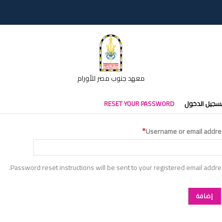
معهد جنوب مصر للأورام
تبويبات
سجيل الدخول
RESET YOUR PASSWORD
أساسية
Username or email addre
Password reset instructions will be sent to your registered email addre