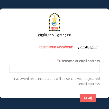
تجاوز
إلى
المحتوى
الرئيسي
معهد جنوب مصر للأورام
التبويبات
تسجيل الدخول
RESET YOUR PASSWORD
الأساسية
Username or email address
Password reset instructions will be sent to your registered
email address.