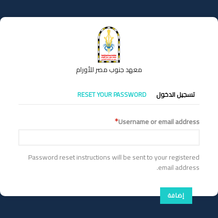
تجاوز
إلى
المحتوى
الرئيسي
معهد جنوب مصر للأورام
التبويبات
تسجيل الدخول
RESET YOUR PASSWORD
الأساسية
Username or email address
Password reset instructions will be sent to your registered
email address.