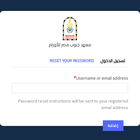
تجاوز
إلى
المحتوى
الرئيسي
معهد جنوب مصر للأورام
التبويبات
تسجيل الدخول
RESET YOUR PASSWORD
الأساسية
Username or email address
Password reset instructions will be sent to your registered
email address.