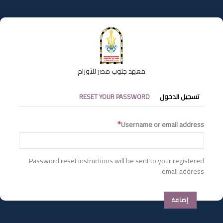
تجاوز
إلى
المحتوى
الرئيسي
معهد جنوب مصر للأورام
التبويبات
تسجيل الدخول
RESET YOUR PASSWORD
الأساسية
Username or email address
Password reset instructions will be sent to your registered
email address.