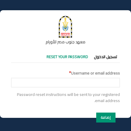
تجاوز
إلى
المحتوى
الرئيسي
معهد جنوب مصر للأورام
التبويبات
تسجيل الدخول
RESET YOUR PASSWORD
الأساسية
Username or email address
Password reset instructions will be sent to your registered
email address.