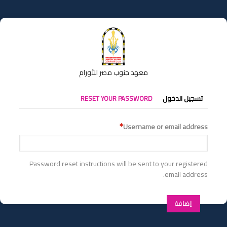
تجاوز
إلى
المحتوى
الرئيسي
معهد جنوب مصر للأورام
التبويبات
تسجيل الدخول
RESET YOUR PASSWORD
الأساسية
Username or email address
Password reset instructions will be sent to your registered
email address.