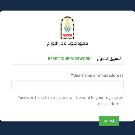
تجاوز
إلى
المحتوى
الرئيسي
معهد جنوب مصر للأورام
التبويبات
تسجيل الدخول
RESET YOUR PASSWORD
الأساسية
Username or email address
Password reset instructions will be sent to your registered
email address.