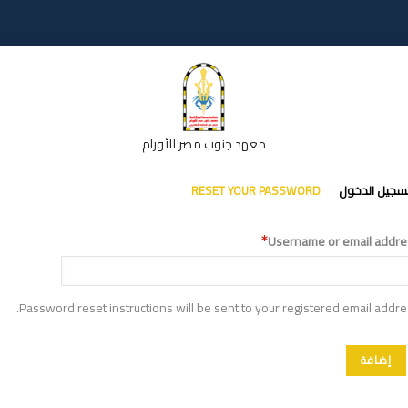
معهد جنوب مصر للأورام
تبويبات
سجيل الدخول
RESET YOUR PASSWORD
أساسية
Username or email addre
Password reset instructions will be sent to your registered email addre