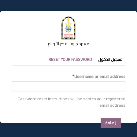
تجاوز
إلى
المحتوى
الرئيسي
معهد جنوب مصر للأورام
التبويبات
تسجيل الدخول
RESET YOUR PASSWORD
الأساسية
Username or email address
Password reset instructions will be sent to your registered
email address.