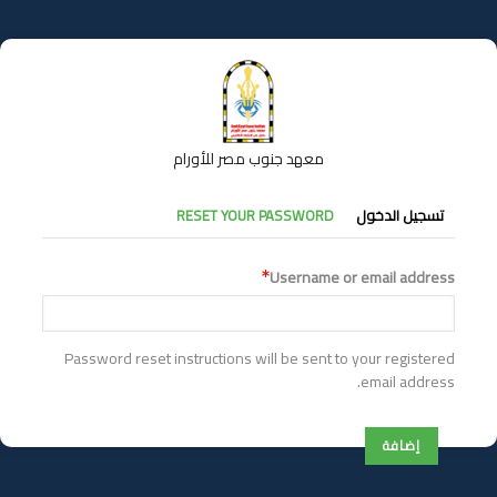
تجاوز
إلى
المحتوى
الرئيسي
معهد جنوب مصر للأورام
التبويبات
تسجيل الدخول
RESET YOUR PASSWORD
الأساسية
Username or email address
Password reset instructions will be sent to your registered
email address.