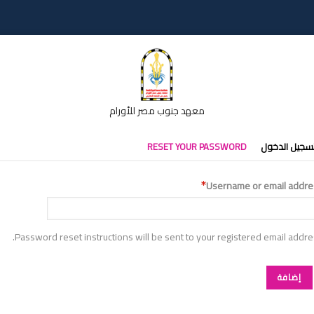
معهد جنوب مصر للأورام
تبويبات
سجيل الدخول
RESET YOUR PASSWORD
أساسية
Username or email addre
Password reset instructions will be sent to your registered email addre