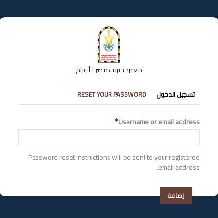
تجاوز
إلى
المحتوى
الرئيسي
معهد جنوب مصر للأورام
التبويبات
تسجيل الدخول
RESET YOUR PASSWORD
الأساسية
Username or email address
Password reset instructions will be sent to your registered
email address.