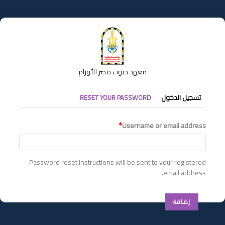
تجاوز
إلى
المحتوى
الرئيسي
معهد جنوب مصر للأورام
التبويبات
تسجيل الدخول
RESET YOUR PASSWORD
الأساسية
Username or email address
Password reset instructions will be sent to your registered
email address.