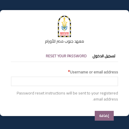
تجاوز
إلى
المحتوى
الرئيسي
معهد جنوب مصر للأورام
التبويبات
تسجيل الدخول
RESET YOUR PASSWORD
الأساسية
Username or email address
Password reset instructions will be sent to your registered
email address.