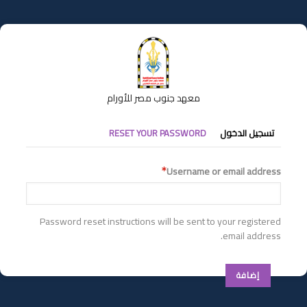
تجاوز
إلى
المحتوى
الرئيسي
معهد جنوب مصر للأورام
التبويبات
تسجيل الدخول
RESET YOUR PASSWORD
الأساسية
Username or email address
Password reset instructions will be sent to your registered
email address.