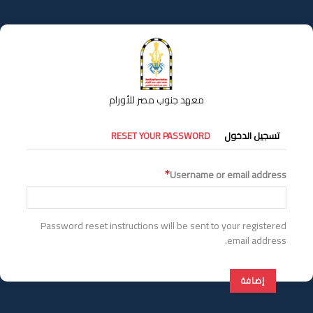
تجاوز
إلى
المحتوى
الرئيسي
معهد جنوب مصر للأورام
التبويبات
تسجيل الدخول
RESET YOUR PASSWORD
الأساسية
Username or email address
Password reset instructions will be sent to your registered
email address.