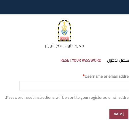
معهد جنوب مصر للأورام
تبويبات
سجيل الدخول
RESET YOUR PASSWORD
أساسية
Username or email addre
Password reset instructions will be sent to your registered email addre