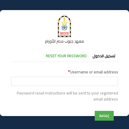
تجاوز
إلى
المحتوى
الرئيسي
معهد جنوب مصر للأورام
التبويبات
تسجيل الدخول
RESET YOUR PASSWORD
الأساسية
Username or email address
Password reset instructions will be sent to your registered
email address.