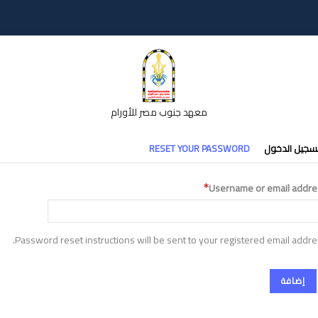
معهد جنوب مصر للأورام
تبويبات
سجيل الدخول
RESET YOUR PASSWORD
أساسية
Username or email addre
Password reset instructions will be sent to your registered email addre