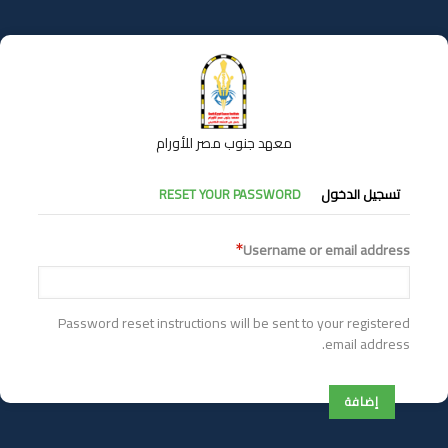
تجاوز
إلى
المحتوى
الرئيسي
معهد جنوب مصر للأورام
التبويبات
تسجيل الدخول
RESET YOUR PASSWORD
الأساسية
Username or email address
Password reset instructions will be sent to your registered
email address.