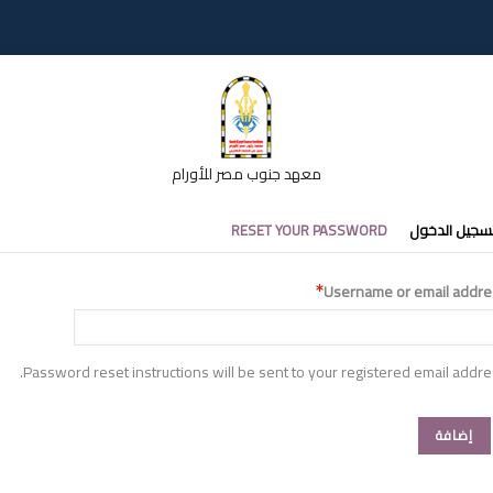
معهد جنوب مصر للأورام
تبويبات
سجيل الدخول
RESET YOUR PASSWORD
أساسية
Username or email addre
Password reset instructions will be sent to your registered email addre