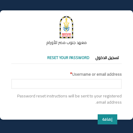
تجاوز
إلى
المحتوى
الرئيسي
معهد جنوب مصر للأورام
التبويبات
تسجيل الدخول
RESET YOUR PASSWORD
الأساسية
Username or email address
Password reset instructions will be sent to your registered
email address.