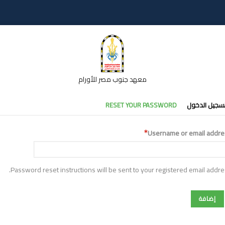
معهد جنوب مصر للأورام
تبويبات
سجيل الدخول
RESET YOUR PASSWORD
أساسية
Username or email addre
Password reset instructions will be sent to your registered email addre