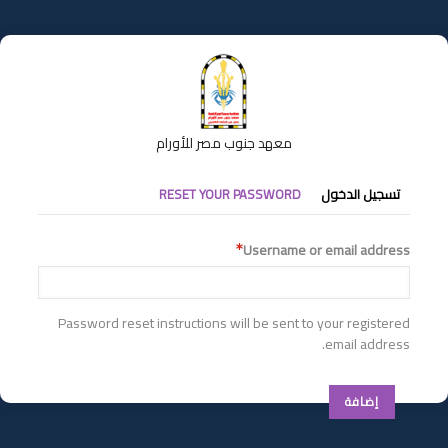
تجاوز
إلى
المحتوى
الرئيسي
معهد جنوب مصر للأورام
التبويبات
تسجيل الدخول
RESET YOUR PASSWORD
الأساسية
Username or email address
Password reset instructions will be sent to your registered
email address.