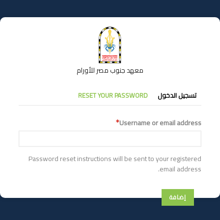
تجاوز
إلى
المحتوى
الرئيسي
معهد جنوب مصر للأورام
التبويبات
تسجيل الدخول
RESET YOUR PASSWORD
الأساسية
Username or email address
Password reset instructions will be sent to your registered
email address.