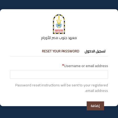
تجاوز
إلى
المحتوى
الرئيسي
معهد جنوب مصر للأورام
التبويبات
تسجيل الدخول
RESET YOUR PASSWORD
الأساسية
Username or email address
Password reset instructions will be sent to your registered
email address.