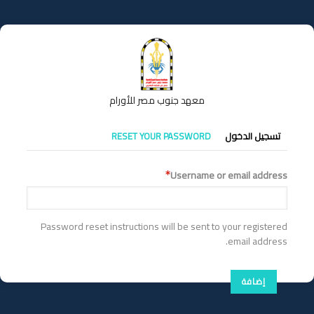
تجاوز
إلى
المحتوى
الرئيسي
معهد جنوب مصر للأورام
التبويبات
تسجيل الدخول
RESET YOUR PASSWORD
الأساسية
Username or email address
Password reset instructions will be sent to your registered
email address.