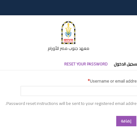
معهد جنوب مصر للأورام
تبويبات
سجيل الدخول
RESET YOUR PASSWORD
أساسية
Username or email addre
Password reset instructions will be sent to your registered email addre