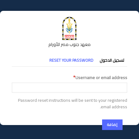
تجاوز
إلى
المحتوى
الرئيسي
معهد جنوب مصر للأورام
التبويبات
تسجيل الدخول
RESET YOUR PASSWORD
الأساسية
Username or email address
Password reset instructions will be sent to your registered
email address.