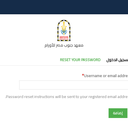
معهد جنوب مصر للأورام
تبويبات
سجيل الدخول
RESET YOUR PASSWORD
أساسية
Username or email addre
Password reset instructions will be sent to your registered email addre