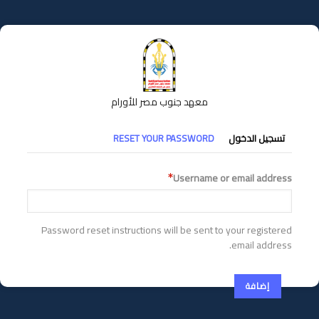
تجاوز
إلى
المحتوى
الرئيسي
معهد جنوب مصر للأورام
التبويبات
تسجيل الدخول
RESET YOUR PASSWORD
الأساسية
Username or email address
Password reset instructions will be sent to your registered
email address.