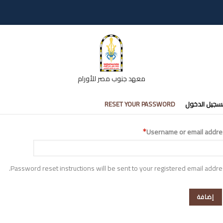
معهد جنوب مصر للأورام
تبويبات
سجيل الدخول
RESET YOUR PASSWORD
أساسية
Username or email addre
Password reset instructions will be sent to your registered email addre