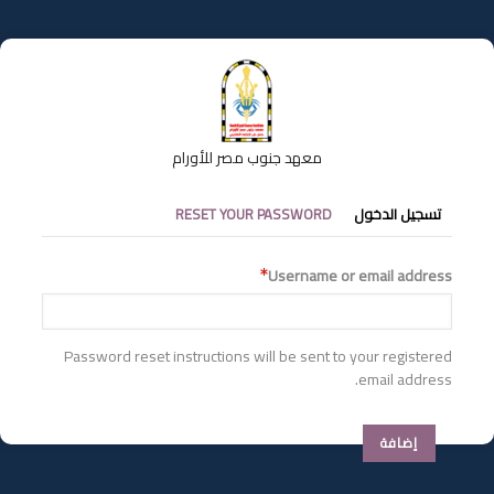
تجاوز
إلى
المحتوى
الرئيسي
معهد جنوب مصر للأورام
التبويبات
تسجيل الدخول
RESET YOUR PASSWORD
الأساسية
Username or email address
Password reset instructions will be sent to your registered
email address.