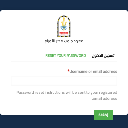
تجاوز
إلى
المحتوى
الرئيسي
معهد جنوب مصر للأورام
التبويبات
تسجيل الدخول
RESET YOUR PASSWORD
الأساسية
Username or email address
Password reset instructions will be sent to your registered
email address.