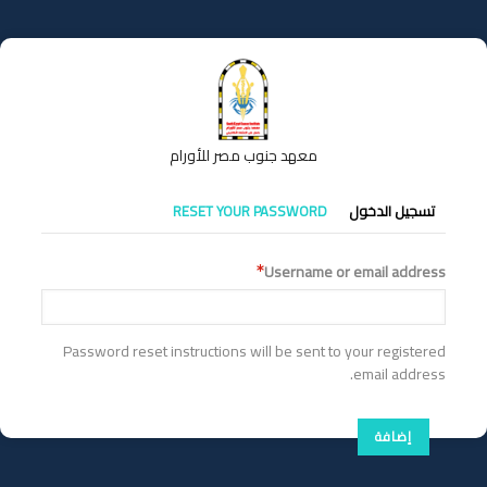
تجاوز
إلى
المحتوى
الرئيسي
معهد جنوب مصر للأورام
التبويبات
تسجيل الدخول
RESET YOUR PASSWORD
الأساسية
Username or email address
Password reset instructions will be sent to your registered
email address.