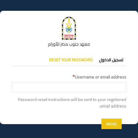
تجاوز
إلى
المحتوى
الرئيسي
معهد جنوب مصر للأورام
التبويبات
تسجيل الدخول
RESET YOUR PASSWORD
الأساسية
Username or email address
Password reset instructions will be sent to your registered
email address.