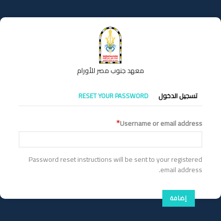
تجاوز
إلى
المحتوى
الرئيسي
معهد جنوب مصر للأورام
التبويبات
تسجيل الدخول
RESET YOUR PASSWORD
الأساسية
Username or email address
Password reset instructions will be sent to your registered
email address.