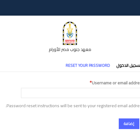
معهد جنوب مصر للأورام
تبويبات
سجيل الدخول
RESET YOUR PASSWORD
أساسية
Username or email addre
Password reset instructions will be sent to your registered email addre