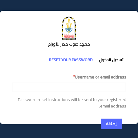
تجاوز
إلى
المحتوى
الرئيسي
معهد جنوب مصر للأورام
التبويبات
تسجيل الدخول
RESET YOUR PASSWORD
الأساسية
Username or email address
Password reset instructions will be sent to your registered
email address.