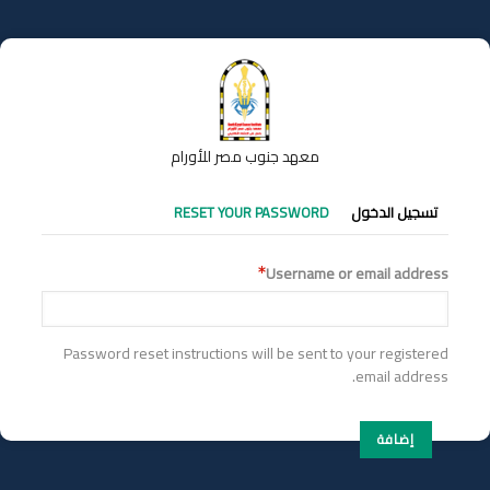
تجاوز
إلى
المحتوى
الرئيسي
معهد جنوب مصر للأورام
التبويبات
تسجيل الدخول
RESET YOUR PASSWORD
الأساسية
Username or email address
Password reset instructions will be sent to your registered
email address.