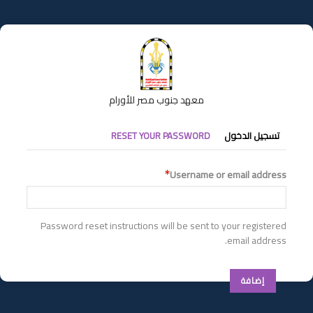
تجاوز
إلى
المحتوى
الرئيسي
معهد جنوب مصر للأورام
التبويبات
تسجيل الدخول
RESET YOUR PASSWORD
الأساسية
Username or email address
Password reset instructions will be sent to your registered
email address.