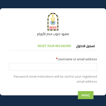
تجاوز
إلى
المحتوى
الرئيسي
معهد جنوب مصر للأورام
التبويبات
تسجيل الدخول
RESET YOUR PASSWORD
الأساسية
Username or email address
Password reset instructions will be sent to your registered
email address.